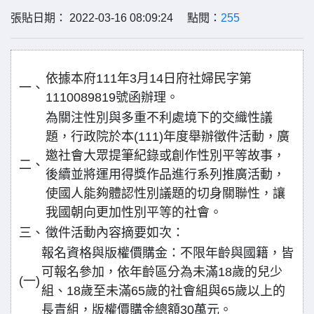
張貼日期： 2022-03-16 08:09:24 點閱：
255
依據本府111年3月14日府社婦民字第
一、
1110089819號函辦理。
為關注性別與多重不利處境下的交織性議
題，行政院於本(111)年度舉辦徵件活動，廣
邀社會大眾提筆紀錄或創作性別平等故事，
二、
後續並將運用得獎作品進行系列推廣活動，
使國人能夠體認性別議題的切身關聯性，讓
我國朝向更加性別平等的社會。
三、
徵件活動內容摘要如次：
報名資格與版權價購金：不限年齡與國籍，皆
可報名參加，依年齡區分為未滿18歲的兒少
(一)
組、18歲至未滿65歲的社會組與65歲以上的
長青組，版權價購金總額30萬元。