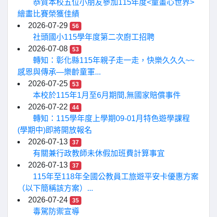
恭賀本校五位小朋友參加115年度<童畫心世界>
繪畫比賽榮獲佳績
2026-07-29
56
社頭國小115學年度第二次廚工招聘
2026-07-08
53
轉知：彰化縣115年親子走一走，快樂久久久~~
感恩與傳承—樂齡童軍...
2026-07-25
53
本校於115年1月至6月期間,無國家賠償事件
2026-07-22
44
轉知：115學年度上學期09-01月特色遊學課程
(學期中)即將開放報名
2026-07-13
37
有關兼行政教師未休假加班費計算事宜
2026-07-13
37
115年至118年全國公教員工旅遊平安卡優惠方案
（以下簡稱該方案）...
2026-07-24
35
毒駕防禦宣導