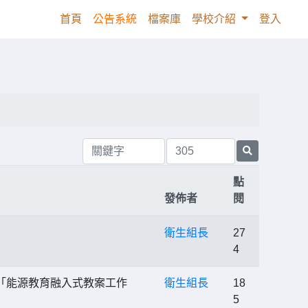
(current)
首頁
公告系統
檔案庫
學校介紹
登入
點
發佈者
閱
衛生組長
27
4
「能源教育融入式教案工作
衛生組長
18
5