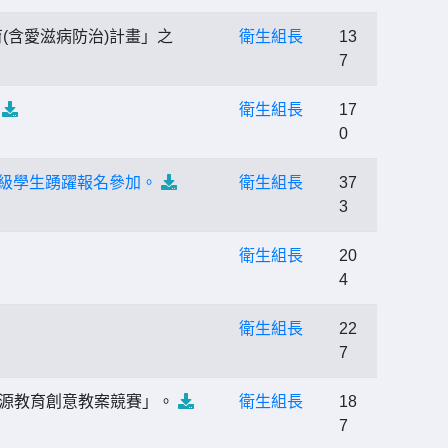
(含愛滋病防治)計畫」之
衛生組長
13
7
。
衛生組長
17
0
年級學生踴躍報名參加。
衛生組長
37
3
衛生組長
20
4
衛生組長
22
7
能源教育創意教案競賽」。
衛生組長
18
7