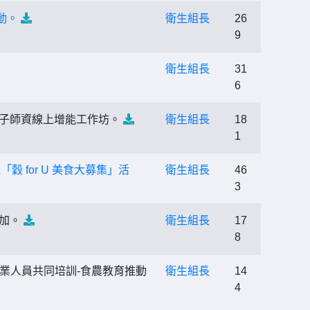
動。
衛生組長
26
9
衛生組長
31
6
種子師資線上增能工作坊。
衛生組長
18
1
 for U 美食大募集」活
衛生組長
46
3
參加。
衛生組長
17
8
專業人員共同培訓-食農教育推動
衛生組長
14
4