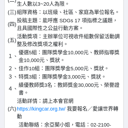
生人數以3~20人為限。
(三)
組隊資格：以班級、社區、家庭為單位報名。
投稿主題：能呼應 SDGs 17 項指標之議題，
(四)
且具國際性之公益行動方案。
活動獎項：主辦單位可視收件組數保留活動調
(五)
整及修改獎項之權利。
優選5組：團隊獎學金10,000元、教師指導獎
１、
金10,000元、獎狀。
２、
佳作10組：團隊獎學金5,000元、獎狀。
３、
特獎3組：團隊獎學金3,000元、獎狀。
績優教師獎3名：教師獎金30,000元、榮譽證
４、
書。
活動詳情：請上本會官網
(六)
https://kingcar.org.tw/
我要報名／愛讓世界轉
動
活動聯絡：余亞蘭小姐，電話：02-2100-