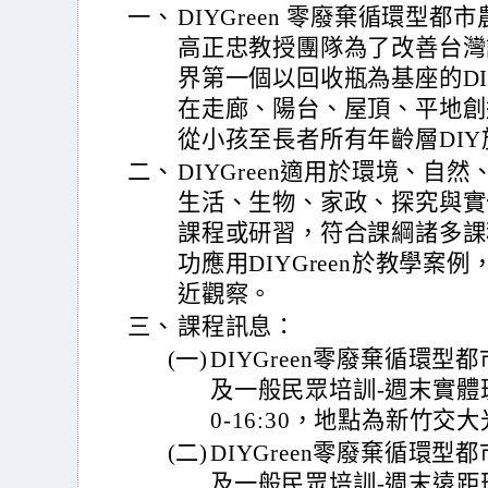
一、
DIYGreen 零廢棄循環型
高正忠教授團隊為了改善台灣
界第一個以回收瓶為基座的D
在走廊、陽台、屋頂、平地創
從小孩至長者所有年齡層DIY
二、
DIYGreen適用於環境、
生活、生物、家政、探究與實
課程或研習，符合課綱諸多課
功應用DIYGreen於教學
近觀察。
三、
課程訊息：
(一)
DIYGreen零廢棄循環
及一般民眾培訓-週末實體班：時
0-16:30，地點為新竹交
(二)
DIYGreen零廢棄循環
及一般民眾培訓-週末遠距班(Go