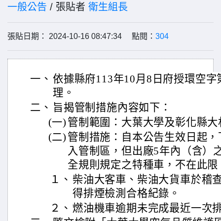
一般公告
/ 張貼者
衛生組長
張貼日期： 2024-10-16 08:47:34 點閱：
304
一、
依據縣府113年10月8日府授環空字第1
理。
二、
旨揭管制措施內容如下：
(一)
管制範圍：大葉大學及彰化縣大村
(二)
管制措施：自本公告生效日起，
入管制區，但出廠5年內（含）
全規則規定之特種車，不在此限
１、
柴油大客車、柴油大貨車於稽查
得排煙檢測合格紀錄。
２、
燃油機車逾期未完成最近一次