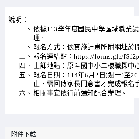
說明：
一、
依據113學年度國民中學區域職業
理。
二、
報名方式：依實施計畫所附網址於
三、
報名連結點：https://forms.gle/fSf2
四、
上課地點：原斗國中小二樓職探中
五、
報名日期：114年6月2日(週一)至2
止，需回傳家長同意書才完成報名
六、
相關事宜依行前通知配合辦理。
附件下載