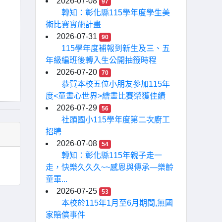
2026-07-08
97
轉知：彰化縣115學年度學生美
術比賽實施計畫
2026-07-31
90
115學年度補報到新生及三、五
年級編班後轉入生公開抽籤時程
2026-07-20
70
恭賀本校五位小朋友參加115年
度<童畫心世界>繪畫比賽榮獲佳績
2026-07-29
56
社頭國小115學年度第二次廚工
招聘
2026-07-08
54
轉知：彰化縣115年親子走一
走，快樂久久久~~感恩與傳承—樂齡
童軍...
2026-07-25
53
本校於115年1月至6月期間,無國
家賠償事件