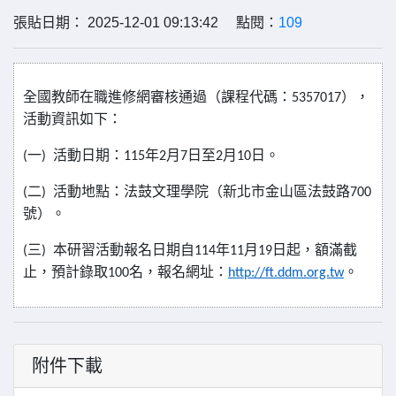
張貼日期： 2025-12-01 09:13:42 點閱：
109
全國教師在職進修網審核通過（課程代碼：
），
5357017
活動資訊如下：
一
活動日期：
年
月
日至
月
日。
(
)
115
2
7
2
10
二
活動地點：法鼓文理學院（新北市金山區法鼓路
(
)
700
號）。
三
本研習活動報名日期自
年
月
日起，額滿截
(
)
114
11
19
止，預計錄取
名，報名網址：
。
100
http://ft.ddm.org.tw
附件下載