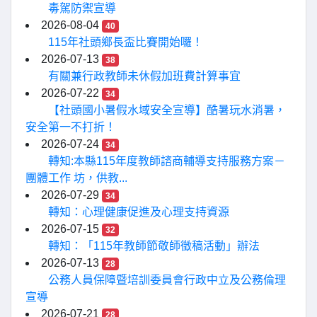
毒駕防禦宣導
2026-08-04
40
115年社頭鄉長盃比賽開始囉！
2026-07-13
38
有關兼行政教師未休假加班費計算事宜
2026-07-22
34
【社頭國小暑假水域安全宣導】酷暑玩水消暑，
安全第一不打折！
2026-07-24
34
轉知:本縣115年度教師諮商輔導支持服務方案－
團體工作 坊，供教...
2026-07-29
34
轉知：心理健康促進及心理支持資源
2026-07-15
32
轉知：「115年教師節敬師徵稿活動」辦法
2026-07-13
28
公務人員保障暨培訓委員會行政中立及公務倫理
宣導
2026-07-21
28