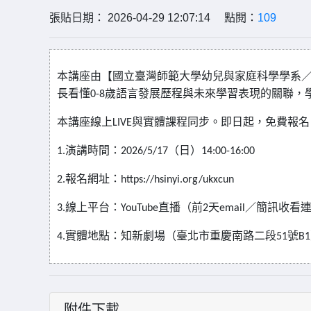
張貼日期： 2026-04-29 12:07:14 點閱：
109
本講座由【國立臺灣師範大學幼兒與家庭科學學系
長看懂
0-8
歲語言發展歷程與未來學習表現的關聯，
本講座線上
LIVE
與實體課程同步。即日起，免費報名
1.
演講時間：
2026/5/17
（日）
14:00-16:00
2.
報名網址：
https://hsinyi.org/ukxcun
3.
線上平台：
YouTube
直播（前
2
天
email
／簡訊收看
4.
實體地點：知新劇場（臺北市重慶南路二段
51
號
B1
附件下載