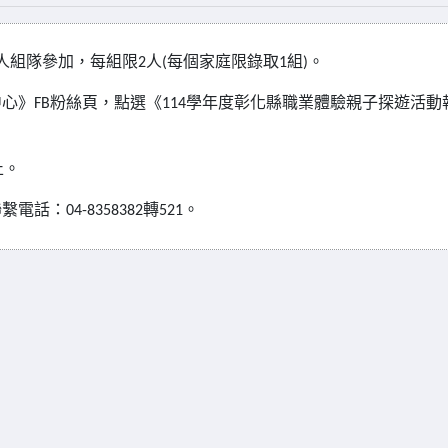
人組隊參加，每組限
人
每個家庭限錄取
組
。
2
(
1
)
中心》
粉絲頁，點選《
學年度彰化縣職業體驗親子探遊活動
FB
114
止。
聯繫電話：
轉
。
04-8358382
521