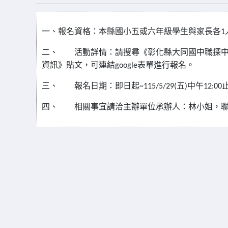
一、報名資格：本縣國小五或六年級學生與家長各
1
二、
活動詳情：請搜尋《彰化縣大同國中職探
資訊》貼文，可連結
表單進行報名。
google
三、
報名日期：即日起
五
中午
~115/5/29(
)
12:00
四、
相關事宜請洽主辦單位承辦人：林小姐，