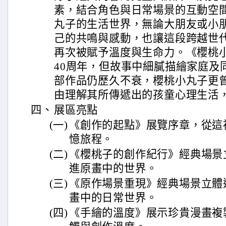
素，結合角色與日常場景的互動空
丸子的生活世界，無論大朋友或小
己的共鳴與感動，也讓這段跨越世
再次被賦予溫度與生命力。《櫻桃
40周年，但故事中細膩描繪家庭及
部作品仍歷久不衰，櫻桃小丸子更
由理解其所傳遞出的孩童心理生活
四、
展區亮點
(一)
《創作的起點》展覽序章，從這
憶旅程。
(二)
《櫻桃子的創作紀行》經典場景
進原畫中的世界。
(三)
《原作場景重現》經典場景立體
畫中的日常世界。
(四)
《手繪的溫度》展示珍貴漫畫複