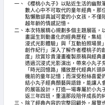
一、
《櫻桃小丸子》以貼近生活的幽默
數人心中不可取代的童年經典。那
點懶散卻真誠可愛的小女孩，不僅
越年齡的情感記憶。
二、
本次特展精心規劃多個主題展區，
畫誕生到動畫化的經典歷程，集結
浸式光影體驗」與「互動拍照場景
創作紀行」深入了解作者櫻桃子的
度」欣賞珍貴漫畫複製原稿與經典
透過沉浸式光影演出，帶來小丸子
「時光回憶路」播放歷代經典片頭
機前的童年記憶；而深受粉絲喜愛
結小丸子經典顏藝與語錄，能讓人
的展區設計，打造一場專屬於小丸
返三年四班，重溫那段陪伴成長的
三、
除了經典內容的完整回顧外，展覽