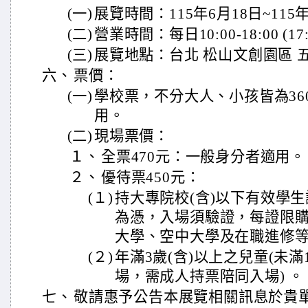
(一)
展覽時間：115年6月18日~115
(二)
營業時間：每日10:00-18:00 (
(三)
展覽地點：台北 松山文創園區 
六、
票價：
(一)
學校票，不分大人、小孩皆為36
用。
(二)
現場票價：
１、
全票470元：一般身分者適用。
２、
優待票450元：
(１)
持大專院校(含)以下有效學
為憑，入場須驗證，每證限
大學、空中大學及在職進修
(２)
年滿3歲(含)以上之兒童(未
場，需成人持票陪同入場) 。
七、
敬請惠予公告本展覽相關訊息於貴