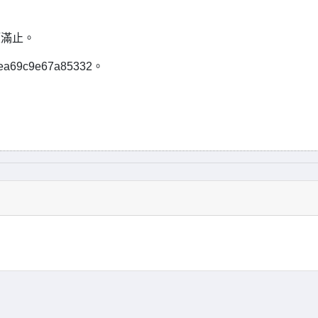
額滿止。
ea69c9e67a85332。