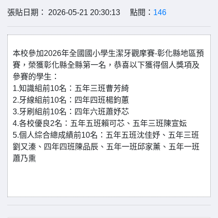
張貼日期： 2026-05-21 20:30:13 點閱：
146
本校參加2026年全國國小學生潔牙觀摩賽-彰化縣地區預
賽，榮獲彰化縣全縣第一名，恭喜以下獲得個人獎項及
參賽的學生：
1.知識組前10名：五年三班曹芳綺
2.牙線組前10名：四年四班楊鈞蕙
3.牙刷組前10名：四年六班蕭妤芯
4.各校優良2名：五年五班賴可芯、五年三班陳宣妘
5.個人綜合總成績前10名：五年五班沈佳妤、五年三班
劉又溱、四年四班陳品辰、五年一班邱家薰、五年一班
蕭乃熏