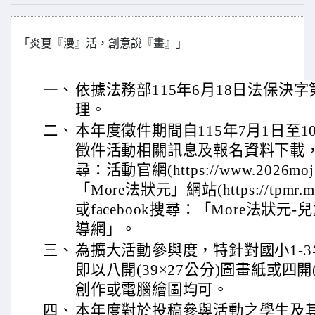
「炎夏『漫』活，創意說『畫』」
一、
依據法務部115年6月18日法保決字第1
理。
二、
本年度徵件期間自115年7月1日至
徵件活動相關訊息及報名資料下載
尋：活動官網(https://www.2026moj
「More法狀元」網站(https://tpmr.
或facebook搜尋：「More法狀
導網」。
三、
為擴大活動參與度，特針對國小1-
即以八開(39×27公分)圖畫紙或四開
創作或電腦繪圖均可。
四、
本年度對於投稿參與活動之學生及