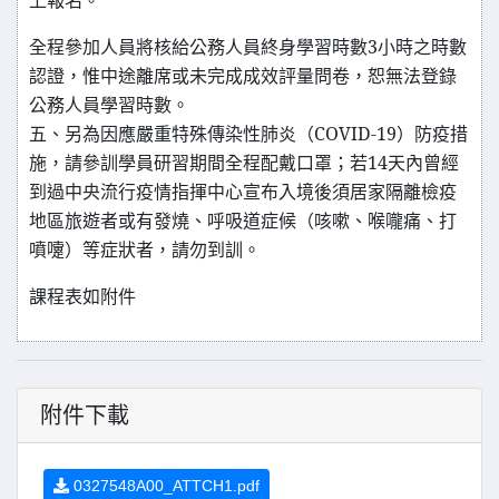
上報名。
全程參加人員將核給公務人員終身學習時數3小時之時數
認證，惟中途離席或未完成成效評量問卷，恕無法登錄
公務人員學習時數。
五、另為因應嚴重特殊傳染性肺炎（COVID-19）防疫措
施，請參訓學員研習期間全程配戴口罩；若14天內曾經
到過中央流行疫情指揮中心宣布入境後須居家隔離檢疫
地區旅遊者或有發燒、呼吸道症候（咳嗽、喉嚨痛、打
噴嚔）等症狀者，請勿到訓。
課程表如附件
附件下載
0327548A00_ATTCH1.pdf