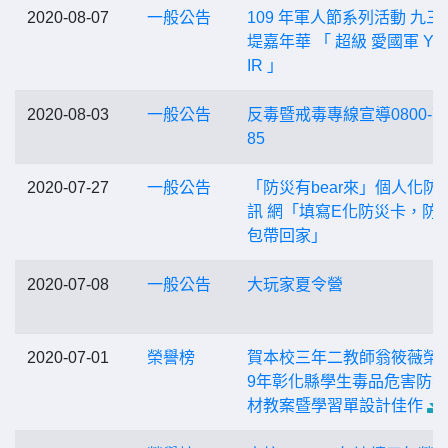
2020-08-07
一般公告
109 年軍人節系列活動 九三
堤嘉年華 「 超級 愛國軍 YES
IR 」
2020-08-03
一般公告
反毒暨戒毒專線宣導0800-77
85
2020-07-27
一般公告
「防災有bear來」個人化防
訊 網「填寫E化防災卡，防
包帶回家」
2020-07-08
一般公告
大玩家夏令營
2020-07-01
榮譽榜
賀本校三年二教師翁筱薇榮獲
9年彰化縣學生毒品危害防
材教案暨學習單設計佳作