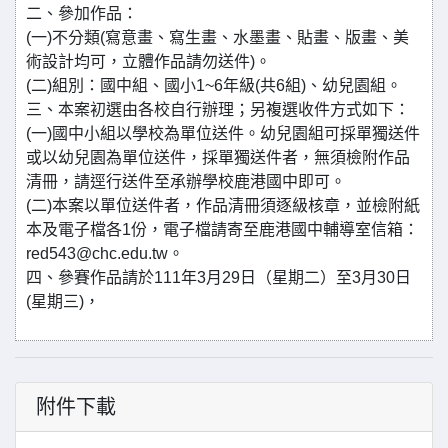
二、參加作品：
(一)不分類(寫意畫、寫生畫、水墨畫、貼畫、版畫、美
術設計均可，立體作品請勿送件)。
(二)組別：國中組、國小1~6年級(共6組)、幼兒園組。
三、本案初選由各校自行辦理；另複選收件方式如下：
(一)國中小組以學校為單位送件。幼兒園組可採單獨送件
或以幼兒園為單位送件，採單獨送件者，無須檢附作品
清冊，請逕行送件至承辦學校鹿港國中即可。
(二)本案以單位送件者，作品清冊須逐級核章，並檢附紙
本及電子檔各1份，電子檔請寄至鹿港國中輔導室信箱：
red543@chc.edu.tw。
四、參賽作品請於111年3月29日（星期二）至3月30日
(星期三)，
附件下載