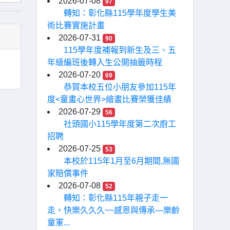
2026-07-08
97
轉知：彰化縣115學年度學生美
術比賽實施計畫
2026-07-31
90
115學年度補報到新生及三、五
年級編班後轉入生公開抽籤時程
2026-07-20
69
恭賀本校五位小朋友參加115年
度<童畫心世界>繪畫比賽榮獲佳績
2026-07-29
56
社頭國小115學年度第二次廚工
招聘
2026-07-25
53
本校於115年1月至6月期間,無國
家賠償事件
2026-07-08
52
轉知：彰化縣115年親子走一
走，快樂久久久~~感恩與傳承—樂齡
童軍...