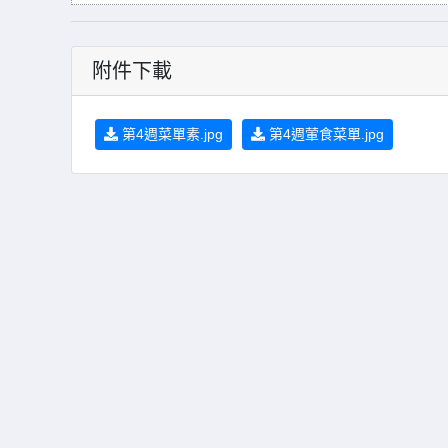
附件下載
第4週菜單素.jpg
第4週葷食菜單.jpg