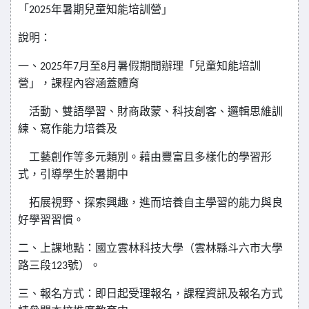
「
年暑期兒童知能培訓營」
2025
說明：
一、
年
月至
月暑假期間辦理「兒童知能培訓
2025
7
8
營」，課程內容涵蓋體育
活動、雙語學習、財商啟蒙、科技創客、邏輯思維訓
練、寫作能力培養及
工藝創作等多元類別。藉由豐富且多樣化的學習形
式，引導學生於暑期中
拓展視野、探索興趣，進而培養自主學習的能力與良
好學習習慣。
二、上課地點：國立雲林科技大學（雲林縣斗六市大學
路三段
號）。
123
三、報名方式：即日起受理報名，課程資訊及報名方式