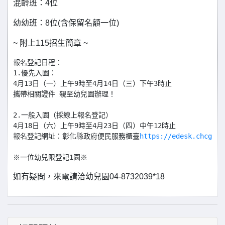
混齡班：4位
幼幼班：8位(含保留名額一位)
~ 附上115招生簡章 ~
報名登記日程：

1.優先入園：

4月13日（一）上午9時至4月14日（三）下午3時止

攜帶相關證件 親至幼兒園辦理！️

2.一般入園（採線上報名登記）

4月18日（六）上午9時至4月23日（四）中午12時止

報名登記網址：彰化縣政府便民服務櫃臺
https://edesk.chcg.go
※一位幼兒限登記1園※ 
如有疑問，來電請洽幼兒園04-8732039*18