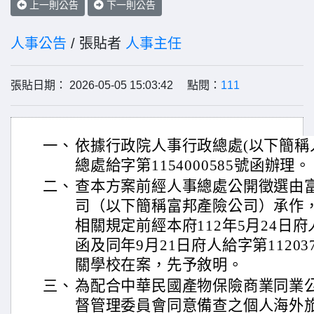
上一則公告
下一則公告
人事公告
/ 張貼者
人事主任
張貼日期： 2026-05-05 15:03:42 點閱：
111
一、
依據行政院人事行政總處(以下簡稱人事
總處給字第1154000585號函辦理。
二、
查本方案前經人事總處公開徵選由
司（以下簡稱富邦產險公司）承作
相關規定前經本府112年5月24日府人給
函及同年9月21日府人給字第112037
關學校在案，先予敘明。
三、
為配合中華民國產物保險商業同業
督管理委員會同意備查之個人海外