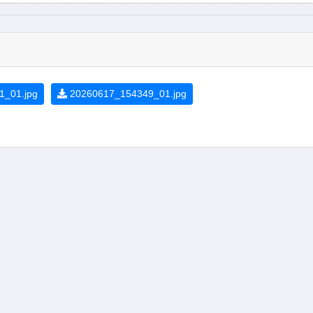
_01.jpg
20260617_154349_01.jpg