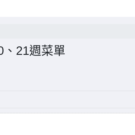
0、21週菜單