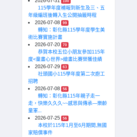
2026-07-31
100
115學年度補報到新生及三、五
年級編班後轉入生公開抽籤時程
2026-07-08
99
轉知：彰化縣115學年度學生美
術比賽實施計畫
2026-07-20
70
恭賀本校五位小朋友參加115年
度<童畫心世界>繪畫比賽榮獲佳績
2026-07-29
63
社頭國小115學年度第二次廚工
招聘
2026-07-08
56
轉知：彰化縣115年親子走一
走，快樂久久久~~感恩與傳承—樂齡
童軍...
2026-07-25
56
本校於115年1月至6月期間,無國
家賠償事件