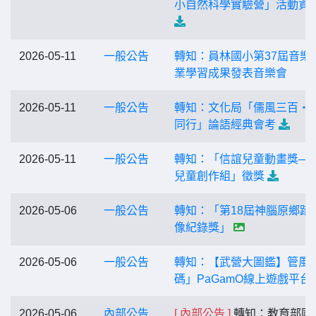
小自然科學實驗營」活動資
2026-05-11
一般公告
轉知：員林國小第37屆音樂
業學習成果發表音樂會
2026-05-11
一般公告
轉知：文化局「儒風三百・
同行」論語經典會考
2026-05-11
一般公告
轉知：「信誼兒童動畫獎─
兒童創作組」徵獎
2026-05-06
一般公告
轉知：「第18屆神腦原鄉踏
像紀錄獎」
2026-05-06
一般公告
轉知：【武營大圖鑑】管風
碼」PaGamO線上遊戲平台
2026-05-06
內部公告
[ 內部公告 ]
轉知：教育部國