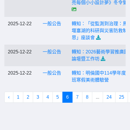
亮每個小小設計夢》冬令營
2025-12-22
一般公告
轉知：「從監測到治理：馬
堰塞湖的科研與災害防救制
思」座談會
2025-12-22
一般公告
轉知：2026藝術學習推廣國
論壇暨工作坊
2025-12-22
一般公告
轉知：明倫國中114學年度
班寒假美術體驗營
‹
1
2
3
4
5
6
7
8
...
24
25